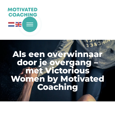
Als een overwinnaar
door je overgang –
met Victorious
Women by Motivated
Coaching