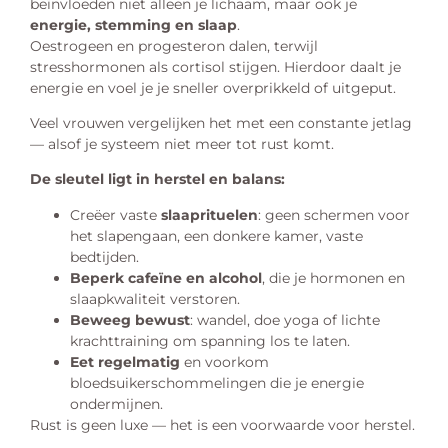
beïnvloeden niet alleen je lichaam, maar ook je
energie, stemming en slaap
.
Oestrogeen en progesteron dalen, terwijl
stresshormonen als cortisol stijgen. Hierdoor daalt je
energie en voel je je sneller overprikkeld of uitgeput.
Veel vrouwen vergelijken het met een constante jetlag
— alsof je systeem niet meer tot rust komt.
De sleutel ligt in herstel en balans:
Creëer vaste
slaaprituelen
: geen schermen voor
het slapengaan, een donkere kamer, vaste
bedtijden.
Beperk cafeïne en alcohol
, die je hormonen en
slaapkwaliteit verstoren.
Beweeg bewust
: wandel, doe yoga of lichte
krachttraining om spanning los te laten.
Eet regelmatig
en voorkom
bloedsuikerschommelingen die je energie
ondermijnen.
Rust is geen luxe — het is een voorwaarde voor herstel.