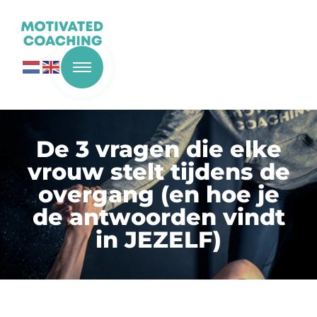
De 3 vragen die elke
vrouw stelt tijdens de
overgang (en hoe je
de antwoorden vindt
in JEZELF)