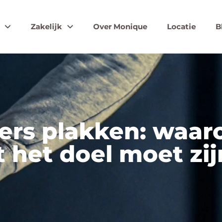
Zakelijk
Over Monique
Locatie
B
ters plakken: waar
t het doel moet zij