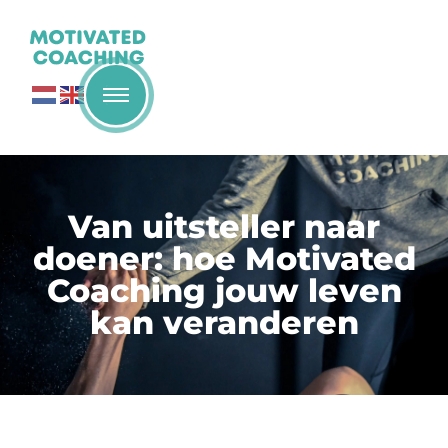
Van uitsteller naar
doener: hoe Motivated
Coaching jouw leven
kan veranderen