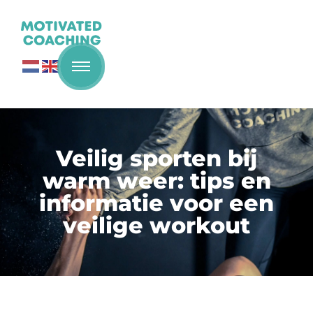
Veilig sporten bij
warm weer: tips en
informatie voor een
veilige workout