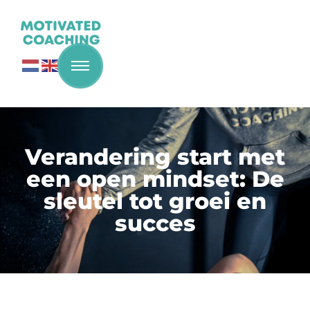
Verandering start met
een open mindset: De
sleutel tot groei en
succes